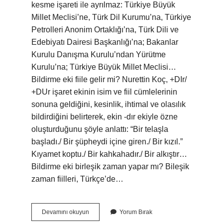
kesme işareti ile ayrılmaz: Türkiye Büyük
Millet Meclisi’ne, Türk Dil Kurumu’na, Türkiye
Petrolleri Anonim Ortaklığı’na, Türk Dili ve
Edebiyatı Dairesi Başkanlığı’na; Bakanlar
Kurulu Danışma Kurulu’ndan Yürütme
Kurulu’na; Türkiye Büyük Millet Meclisi…
Bildirme eki fiile gelir mi? Nurettin Koç, +DIr/
+DUr işaret ekinin isim ve fiil cümlelerinin
sonuna geldiğini, kesinlik, ihtimal ve olasılık
bildirdiğini belirterek, ekin -dır ekiyle özne
oluşturduğunu şöyle anlattı: “Bir telaşla
başladı./ Bir şüpheydi içine giren./ Bir kızıl.”
Kıyamet koptu./ Bir kahkahadır./ Bir alkıştır…
Bildirme eki birleşik zaman yapar mı? Bileşik
zaman fiilleri, Türkçe’de…
Bildirme
Devamını okuyun
Yorum Bırak
Ekleri