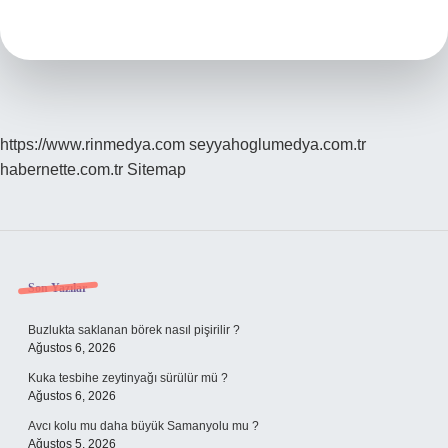
Ayrılır
Mı
https://www.rinmedya.com
seyyahoglumedya.com.tr
habernette.com.tr
Sitemap
Sidebar
Son Yazılar
Buzlukta saklanan börek nasıl pişirilir ?
Ağustos 6, 2026
Kuka tesbihe zeytinyağı sürülür mü ?
Ağustos 6, 2026
Avcı kolu mu daha büyük Samanyolu mu ?
Ağustos 5, 2026