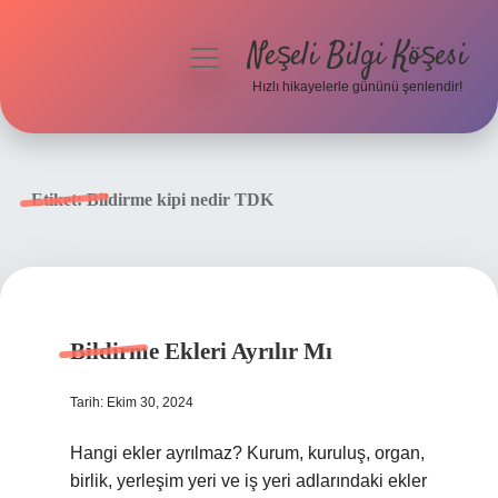
Neşeli Bilgi Köşesi
menüyü
aç
Hızlı hikayelerle gününü şenlendir!
Anasayfa
Gizlilik Politikası
Etiket:
Bildirme kipi nedir TDK
Yasal Uyarı
Hakkımızda
Bildirme Ekleri Ayrılır Mı
Tarih: Ekim 30, 2024
Hangi ekler ayrılmaz? Kurum, kuruluş, organ,
birlik, yerleşim yeri ve iş yeri adlarındaki ekler