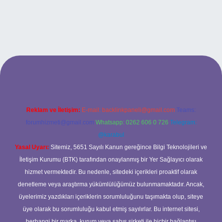
.xyz
betci
betci.bet
betci.co
betci.co
Reklam ve İletişim:
E-mail:
backlinkpaneli@gmail.com
Teams:
forumhizmeti@gmail.com
Whatsapp: 0262 606 0 726
Telegram:
@karabul
Yasal Uyarı:
Sitemiz, 5651 Sayılı Kanun gereğince Bilgi Teknolojileri ve
İletişim Kurumu (BTK) tarafından onaylanmış bir Yer Sağlayıcı olarak
hizmet vermektedir. Bu nedenle, sitedeki içerikleri proaktif olarak
denetleme veya araştırma yükümlülüğümüz bulunmamaktadır. Ancak,
üyelerimiz yazdıkları içeriklerin sorumluluğunu taşımakta olup, siteye
üye olarak bu sorumluluğu kabul etmiş sayılırlar. Bu internet sitesi,
herhangi bir marka, kurum veya şahıs şirketi ile hiçbir bağlantısı