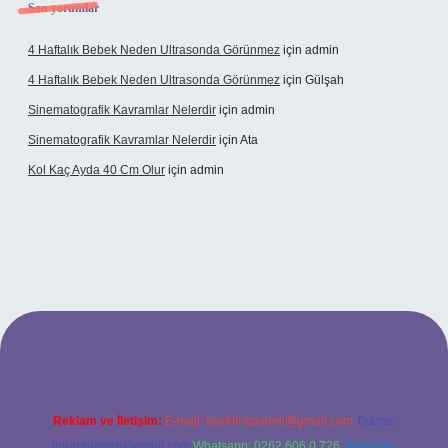
Son yorumlar
4 Haftalık Bebek Neden Ultrasonda Görünmez
için
admin
4 Haftalık Bebek Neden Ultrasonda Görünmez
için
Gülşah
Sinematografik Kavramlar Nelerdir
için
admin
Sinematografik Kavramlar Nelerdir
için
Ata
Kol Kaç Ayda 40 Cm Olur
için
admin
xyz
betci
betci.bet
betci.co
betci.co
Reklam ve İletişim:
E-mail:
backlinkpaneli@gmail.com
Teams:
forumhizmeti@gmail.com
Whatsapp: 0262 606 0 726
Telegram: