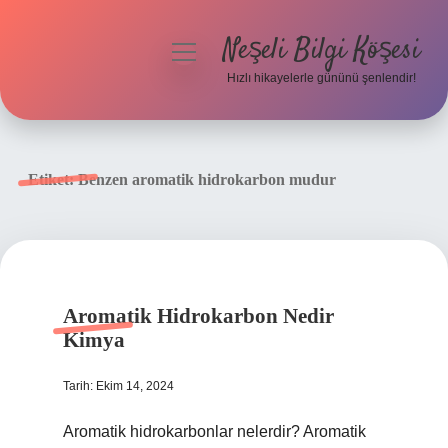
Neşeli Bilgi Köşesi
menüyü
aç
Hızlı hikayelerle gününü şenlendir!
Anasayfa
Gizlilik Politikası
Etiket:
Benzen aromatik hidrokarbon mudur
Yasal Uyarı
Hakkımızda
Aromatik Hidrokarbon Nedir
Kimya
Tarih: Ekim 14, 2024
Aromatik hidrokarbonlar nelerdir? Aromatik