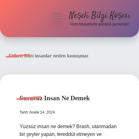
Neşeli Bilgi Köşesi
menüyü
aç
Hızlı hikayelerle gününü şenlendir!
Anasayfa
Gizlilik Politikası
Etiket:
Bazı insanlar neden konuşmaz
Yasal Uyarı
Hakkımızda
Suratsız Insan Ne Demek
Tarih: Aralık 14, 2024
Yüzsüz insan ne demek? Brash, utanmadan
bir şeyler yapan, tereddüt etmeyen ve