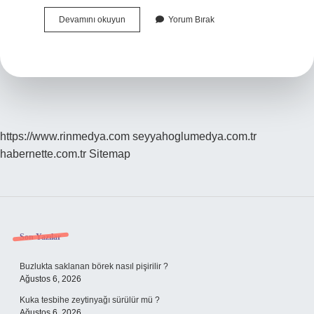
Suratsız
Devamını okuyun
Yorum Bırak
Insan
Ne
Demek
https://www.rinmedya.com
seyyahoglumedya.com.tr
habernette.com.tr
Sitemap
Sidebar
Son Yazılar
Buzlukta saklanan börek nasıl pişirilir ?
Ağustos 6, 2026
Kuka tesbihe zeytinyağı sürülür mü ?
Ağustos 6, 2026