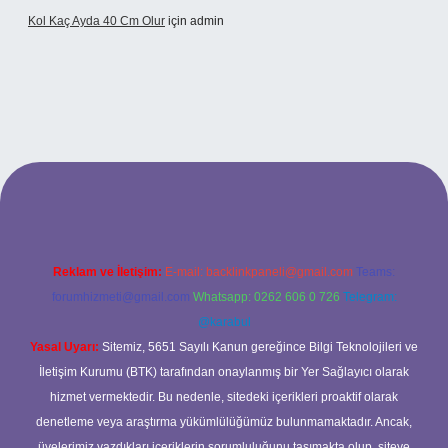
Kol Kaç Ayda 40 Cm Olur
için
admin
betexper.xyz
betci
betci.bet
betci.co
betci.co
Reklam ve İletişim:
E-mail:
backlinkpaneli@gmail.com
Teams:
forumhizmeti@gmail.com
Whatsapp: 0262 606 0 726
Telegram:
@karabul
Yasal Uyarı:
Sitemiz, 5651 Sayılı Kanun gereğince Bilgi Teknolojileri ve
İletişim Kurumu (BTK) tarafından onaylanmış bir Yer Sağlayıcı olarak
hizmet vermektedir. Bu nedenle, sitedeki içerikleri proaktif olarak
denetleme veya araştırma yükümlülüğümüz bulunmamaktadır. Ancak,
üyelerimiz yazdıkları içeriklerin sorumluluğunu taşımakta olup, siteye