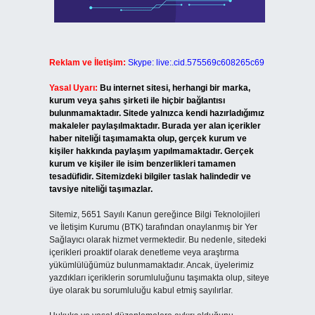
Reklam ve İletişim:
Skype: live:.cid.575569c608265c69
Yasal Uyarı:
Bu internet sitesi, herhangi bir marka,
kurum veya şahıs şirketi ile hiçbir bağlantısı
bulunmamaktadır. Sitede yalnızca kendi hazırladığımız
makaleler paylaşılmaktadır. Burada yer alan içerikler
haber niteliği taşımamakta olup, gerçek kurum ve
kişiler hakkında paylaşım yapılmamaktadır. Gerçek
kurum ve kişiler ile isim benzerlikleri tamamen
tesadüfidir. Sitemizdeki bilgiler taslak halindedir ve
tavsiye niteliği taşımazlar.
Sitemiz, 5651 Sayılı Kanun gereğince Bilgi Teknolojileri
ve İletişim Kurumu (BTK) tarafından onaylanmış bir Yer
Sağlayıcı olarak hizmet vermektedir. Bu nedenle, sitedeki
içerikleri proaktif olarak denetleme veya araştırma
yükümlülüğümüz bulunmamaktadır. Ancak, üyelerimiz
yazdıkları içeriklerin sorumluluğunu taşımakta olup, siteye
üye olarak bu sorumluluğu kabul etmiş sayılırlar.