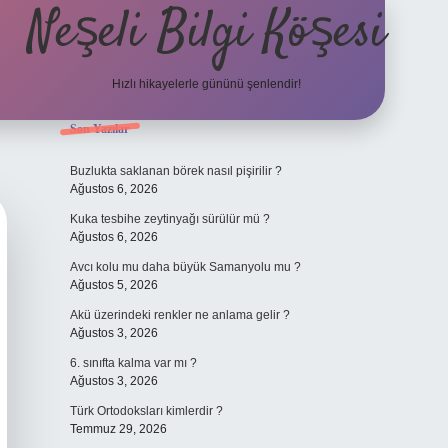
Neşeli Bilgi Köşesi
Hızlı hikayelerle gününü şenlendir!
Sidebar
Son Yazılar
bet mobil giriş
en iyi bahis siteleri
vdcasino giriş
betexper.xyz
betci
Buzlukta saklanan börek nasıl pişirilir ?
Ağustos 6, 2026
Kuka tesbihe zeytinyağı sürülür mü ?
Ağustos 6, 2026
Avcı kolu mu daha büyük Samanyolu mu ?
Ağustos 5, 2026
Akü üzerindeki renkler ne anlama gelir ?
Ağustos 3, 2026
6. sınıfta kalma var mı ?
Ağustos 3, 2026
Türk Ortodoksları kimlerdir ?
Temmuz 29, 2026