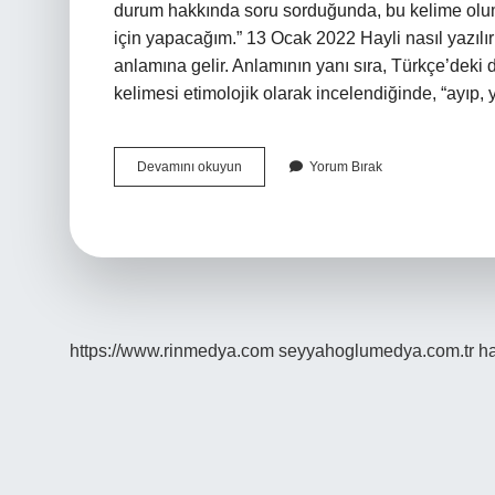
durum hakkında soru sorduğunda, bu kelime oluml
için yapacağım.” 13 Ocak 2022 Hayli nasıl yazılı
anlamına gelir. Anlamının yanı sıra, Türkçe’deki 
kelimesi etimolojik olarak incelendiğinde, “ayıp
Hayhuy
Devamını okuyun
Yorum Bırak
Nasıl
Yazılır
https://www.rinmedya.com
seyyahoglumedya.com.tr
ha