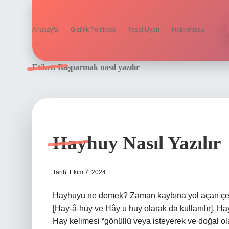
Anasayfa
Gizlilik Politikası
Yasal Uyarı
Hakkımızda
Etiket:
Başparmak nasıl yazılır
Hayhuy Nasıl Yazılır
Tarih: Ekim 7, 2024
Hayhuyu ne demek? Zaman kaybına yol açan çeşit
[Hay-â-huy ve Hây u huy olarak da kullanılır]. 
Hay kelimesi “gönüllü veya isteyerek ve doğal olar