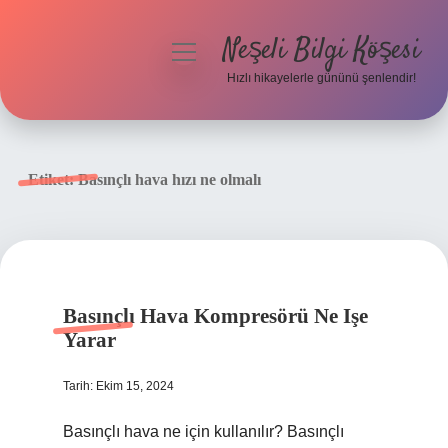
Neşeli Bilgi Köşesi
menüyü
aç
Hızlı hikayelerle gününü şenlendir!
Anasayfa
Gizlilik Politikası
Etiket:
Basınçlı hava hızı ne olmalı
Yasal Uyarı
Hakkımızda
Basınçlı Hava Kompresörü Ne Işe
Yarar
Tarih: Ekim 15, 2024
Basınçlı hava ne için kullanılır? Basınçlı