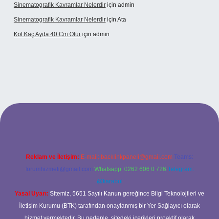
Sinematografik Kavramlar Nelerdir
için
admin
Sinematografik Kavramlar Nelerdir
için
Ata
Kol Kaç Ayda 40 Cm Olur
için
admin
xyz
betci
betci.bet
betci.co
betci.co
Reklam ve İletişim:
E-mail:
backlinkpaneli@gmail.com
Teams:
forumhizmeti@gmail.com
Whatsapp: 0262 606 0 726
Telegram:
@karabul
Yasal Uyarı:
Sitemiz, 5651 Sayılı Kanun gereğince Bilgi Teknolojileri ve
İletişim Kurumu (BTK) tarafından onaylanmış bir Yer Sağlayıcı olarak
hizmet vermektedir. Bu nedenle, sitedeki içerikleri proaktif olarak