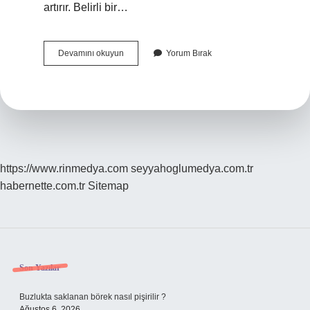
artırır. Belirli bir…
Basınçlı
Devamını okuyun
Yorum Bırak
Hava
Kompresörü
Ne
Işe
Yarar
https://www.rinmedya.com
seyyahoglumedya.com.tr
habernette.com.tr
Sitemap
Sidebar
Son Yazılar
Buzlukta saklanan börek nasıl pişirilir ?
Ağustos 6, 2026