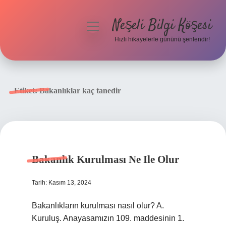
Neşeli Bilgi Köşesi
menüyü
aç
Hızlı hikayelerle gününü şenlendir!
Anasayfa
Gizlilik Politikası
Etiket:
Bakanlıklar kaç tanedir
Yasal Uyarı
Hakkımızda
Bakanlık Kurulması Ne Ile Olur
Tarih: Kasım 13, 2024
Bakanlıkların kurulması nasıl olur? A.
Kuruluş. Anayasamızın 109. maddesinin 1.