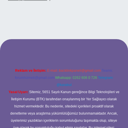
.xyz
betci
betci.bet
betci.co
betci.co
Reklam ve İletişim:
E-mail:
backlinkpaneli@gmail.com
Teams:
forumhizmeti@gmail.com
Whatsapp: 0262 606 0 726
Telegram:
@karabul
Yasal Uyarı:
Sitemiz, 5651 Sayılı Kanun gereğince Bilgi Teknolojileri ve
İletişim Kurumu (BTK) tarafından onaylanmış bir Yer Sağlayıcı olarak
hizmet vermektedir. Bu nedenle, sitedeki içerikleri proaktif olarak
denetleme veya araştırma yükümlülüğümüz bulunmamaktadır. Ancak,
üyelerimiz yazdıkları içeriklerin sorumluluğunu taşımakta olup, siteye
üye olarak bu sorumluluğu kabul etmiş sayılırlar. Bu internet sitesi,