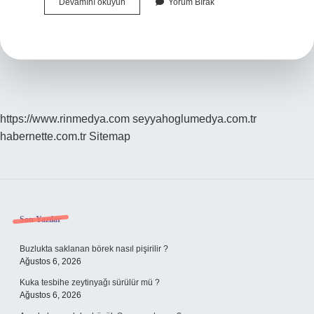
Bakanlık
Devamını okuyun
Yorum Bırak
Kurulması
Ne
Ile
Olur
https://www.rinmedya.com
seyyahoglumedya.com.tr
habernette.com.tr
Sitemap
Sidebar
Son Yazılar
Buzlukta saklanan börek nasıl pişirilir ?
Ağustos 6, 2026
Kuka tesbihe zeytinyağı sürülür mü ?
Ağustos 6, 2026