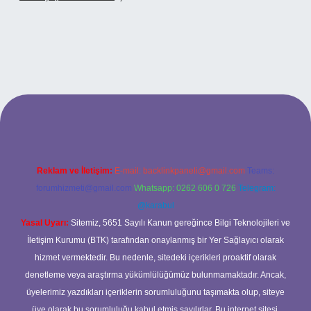
.xyz
betci
betci.bet
betci.co
betci.co
Reklam ve İletişim:
E-mail:
backlinkpaneli@gmail.com
Teams:
forumhizmeti@gmail.com
Whatsapp: 0262 606 0 726
Telegram:
@karabul
Yasal Uyarı:
Sitemiz, 5651 Sayılı Kanun gereğince Bilgi Teknolojileri ve
İletişim Kurumu (BTK) tarafından onaylanmış bir Yer Sağlayıcı olarak
hizmet vermektedir. Bu nedenle, sitedeki içerikleri proaktif olarak
denetleme veya araştırma yükümlülüğümüz bulunmamaktadır. Ancak,
üyelerimiz yazdıkları içeriklerin sorumluluğunu taşımakta olup, siteye
üye olarak bu sorumluluğu kabul etmiş sayılırlar. Bu internet sitesi,