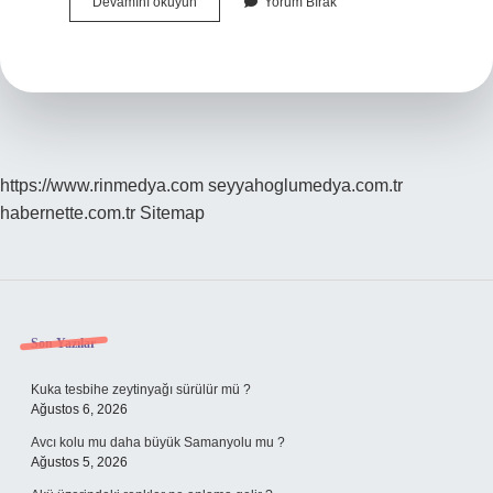
Ayakların
Devamını okuyun
Yorum Bırak
Ateşlenmesi
Neyin
Belirtisi
https://www.rinmedya.com
seyyahoglumedya.com.tr
habernette.com.tr
Sitemap
Sidebar
Son Yazılar
Kuka tesbihe zeytinyağı sürülür mü ?
Ağustos 6, 2026
Avcı kolu mu daha büyük Samanyolu mu ?
Ağustos 5, 2026