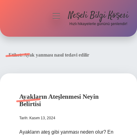
Neşeli Bilgi Köşesi
menüyü
aç
Hızlı hikayelerle gününü şenlendir!
Anasayfa
Gizlilik Politikası
Etiket:
Ayak yanması nasıl tedavi edilir
Yasal Uyarı
Hakkımızda
Ayakların Ateşlenmesi Neyin
Belirtisi
Tarih: Kasım 13, 2024
Ayakların ateş gibi yanması neden olur? En