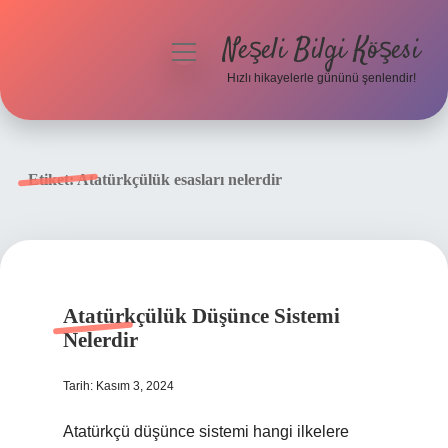
Neşeli Bilgi Köşesi
menüyü
aç
Hızlı hikayelerle gününü şenlendir!
Anasayfa
Gizlilik Politikası
Etiket:
Atatürkçülük esasları nelerdir
Yasal Uyarı
Hakkımızda
Atatürkçülük Düşünce Sistemi
Nelerdir
Tarih: Kasım 3, 2024
Atatürkçü düşünce sistemi hangi ilkelere