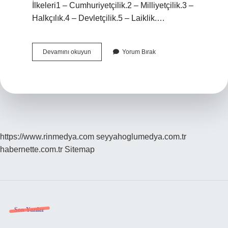
İlkeleri1 – Cumhuriyetçilik.2 – Milliyetçilik.3 –
Halkçılık.4 – Devletçilik.5 – Laiklik.…
Atatürkçülük
Devamını okuyun
Yorum Bırak
Düşünce
Sistemi
Nelerdir
https://www.rinmedya.com
seyyahoglumedya.com.tr
habernette.com.tr
Sitemap
Sidebar
Son Yazılar