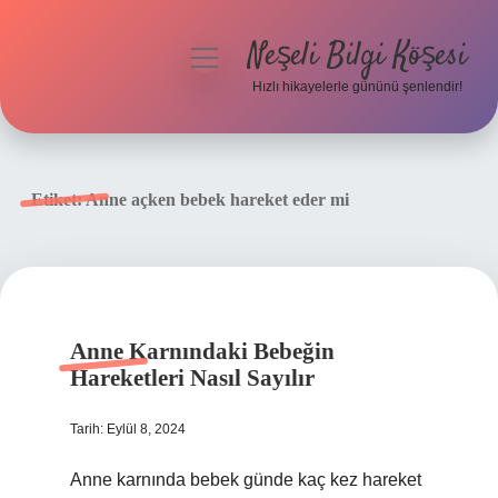
Neşeli Bilgi Köşesi
menüyü
aç
Hızlı hikayelerle gününü şenlendir!
Anasayfa
Gizlilik Politikası
Etiket:
Anne açken bebek hareket eder mi
Yasal Uyarı
Hakkımızda
Anne Karnındaki Bebeğin
Hareketleri Nasıl Sayılır
Tarih: Eylül 8, 2024
Anne karnında bebek günde kaç kez hareket