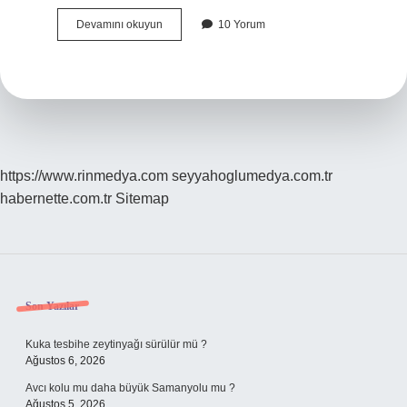
Anne
Devamını okuyun
10 Yorum
Karnındaki
Bebeğin
Hareketleri
Nasıl
Sayılır
https://www.rinmedya.com
seyyahoglumedya.com.tr
habernette.com.tr
Sitemap
Sidebar
Son Yazılar
Kuka tesbihe zeytinyağı sürülür mü ?
Ağustos 6, 2026
Avcı kolu mu daha büyük Samanyolu mu ?
Ağustos 5, 2026