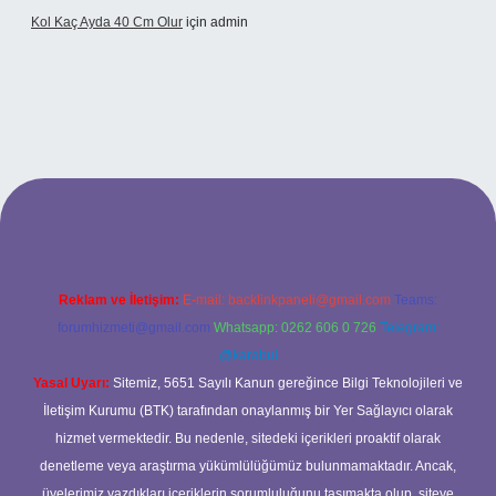
Kol Kaç Ayda 40 Cm Olur
için
admin
xyz
betci
betci.bet
betci.co
betci.co
Reklam ve İletişim:
E-mail:
backlinkpaneli@gmail.com
Teams:
forumhizmeti@gmail.com
Whatsapp: 0262 606 0 726
Telegram:
@karabul
Yasal Uyarı:
Sitemiz, 5651 Sayılı Kanun gereğince Bilgi Teknolojileri ve
İletişim Kurumu (BTK) tarafından onaylanmış bir Yer Sağlayıcı olarak
hizmet vermektedir. Bu nedenle, sitedeki içerikleri proaktif olarak
denetleme veya araştırma yükümlülüğümüz bulunmamaktadır. Ancak,
üyelerimiz yazdıkları içeriklerin sorumluluğunu taşımakta olup, siteye