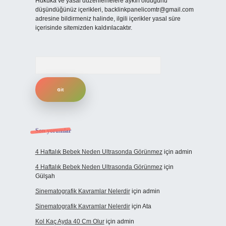
Hukuka ve yasal düzenlemelere aykırı olduğunu
düşündüğünüz içerikleri,
backlinkpanelicomtr@gmail.com
adresine bildirmeniz halinde, ilgili içerikler yasal süre
içerisinde sitemizden kaldırılacaktır.
Arama
Son yorumlar
4 Haftalık Bebek Neden Ultrasonda Görünmez
için
admin
4 Haftalık Bebek Neden Ultrasonda Görünmez
için
Gülşah
Sinematografik Kavramlar Nelerdir
için
admin
Sinematografik Kavramlar Nelerdir
için
Ata
Kol Kaç Ayda 40 Cm Olur
için
admin