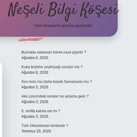
Neşeli Bilgi Köşesi
Hızlı hikayelerle gününü şenlendir!
Sidebar
Son Yazılar
bet mobil giriş
en iyi bahis siteleri
vdcasino giriş
betexper.xyz
betci
Buzlukta saklanan börek nasıl pişirilir ?
Ağustos 6, 2026
Kuka tesbihe zeytinyağı sürülür mü ?
Ağustos 6, 2026
Avcı kolu mu daha büyük Samanyolu mu ?
Ağustos 5, 2026
Akü üzerindeki renkler ne anlama gelir ?
Ağustos 3, 2026
6. sınıfta kalma var mı ?
Ağustos 3, 2026
Türk Ortodoksları kimlerdir ?
Temmuz 29, 2026