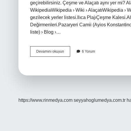
geçirebilirsiniz. Çeşme ve Alaçatı aynı yer mi? Alaç
WikipediaWikipedia › Wiki › AlaçatıWikipedia › Wi
gezilecek yerler listesi.Ilıca PlajıÇeşme Kalesi.
Değirmenleri.Pazaryeri Camii (Ayios Konstantinos K
liste) › Blog ›…
Çeşme
Devamını okuyun
6 Yorum
Alaçatı
Kaç
Günde
Gezilir
https://www.rinmedya.com
seyyahoglumedya.com.tr
ha