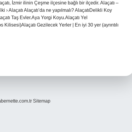
atı, İzmir ilinin Çeşme ilçesine bağlı bir ilçedir. Alaçatı –
ki › Alaçatı Alaçatı’da ne yapılmalı? AlaçatıDelikli Koy
Alaçatı Taş Evler.Aya Yorgi Koyu.Alaçatı Yel
ilisesi)Alaçatı Gezilecek Yerler | En iyi 30 yer (ayrıntılı
bernette.com.tr
Sitemap