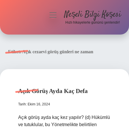
Neşeli Bilgi Köşesi
menüyü
aç
Hızlı hikayelerle gününü şenlendir!
Anasayfa
Gizlilik Politikası
Etiket:
Açık cezaevi görüş günleri ne zaman
Yasal Uyarı
Hakkımızda
Açık Görüş Ayda Kaç Defa
Tarih: Ekim 16, 2024
Açık görüş ayda kaç kez yapılır? (d) Hükümlü
ve tutuklular, bu Yönetmelikte belirtilen