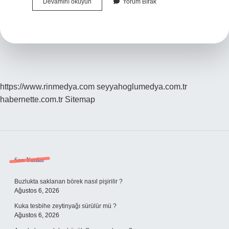
Açık
Devamını okuyun
Yorum Bırak
Görüş
Ayda
Kaç
Defa
https://www.rinmedya.com
seyyahoglumedya.com.tr
habernette.com.tr
Sitemap
Sidebar
Son Yazılar
Buzlukta saklanan börek nasıl pişirilir ?
Ağustos 6, 2026
Kuka tesbihe zeytinyağı sürülür mü ?
Ağustos 6, 2026