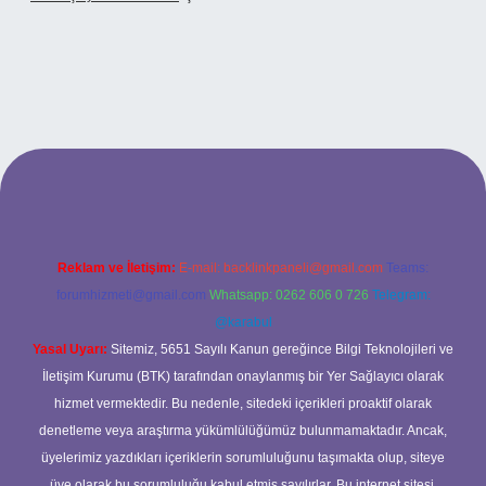
.xyz
betci
betci.bet
betci.co
betci.co
Reklam ve İletişim:
E-mail:
backlinkpaneli@gmail.com
Teams:
forumhizmeti@gmail.com
Whatsapp: 0262 606 0 726
Telegram:
@karabul
Yasal Uyarı:
Sitemiz, 5651 Sayılı Kanun gereğince Bilgi Teknolojileri ve
İletişim Kurumu (BTK) tarafından onaylanmış bir Yer Sağlayıcı olarak
hizmet vermektedir. Bu nedenle, sitedeki içerikleri proaktif olarak
denetleme veya araştırma yükümlülüğümüz bulunmamaktadır. Ancak,
üyelerimiz yazdıkları içeriklerin sorumluluğunu taşımakta olup, siteye
üye olarak bu sorumluluğu kabul etmiş sayılırlar. Bu internet sitesi,