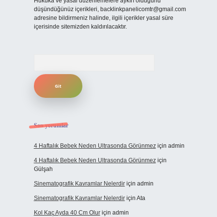
Hukuka ve yasal düzenlemelere aykırı olduğunu
düşündüğünüz içerikleri,
backlinkpanelicomtr@gmail.com
adresine bildirmeniz halinde, ilgili içerikler yasal süre
içerisinde sitemizden kaldırılacaktır.
Arama
Son yorumlar
4 Haftalık Bebek Neden Ultrasonda Görünmez
için
admin
4 Haftalık Bebek Neden Ultrasonda Görünmez
için
Gülşah
Sinematografik Kavramlar Nelerdir
için
admin
Sinematografik Kavramlar Nelerdir
için
Ata
Kol Kaç Ayda 40 Cm Olur
için
admin