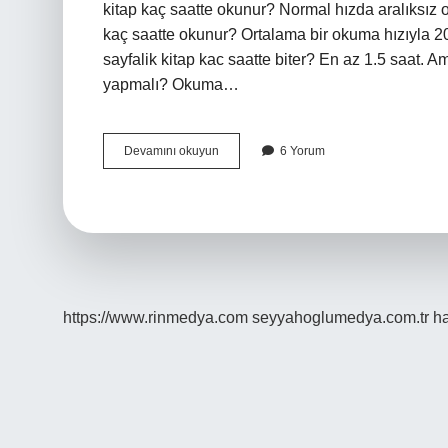
kitap kaç saatte okunur? Normal hızda aralıksız
kaç saatte okunur? Ortalama bir okuma hızıyla 200
sayfalik kitap kac saatte biter? En az 1.5 saat. A
yapmalı? Okuma…
1
Devamını okuyun
6 Yorum
Saatte
En
Fazla
Kaç
Sayfa
Kitap
Okunur
https://www.rinmedya.com
seyyahoglumedya.com.tr
ha