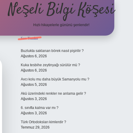
Neşeli Bilgi Köşesi
Hızlı hikayelerle gününü şenlendir!
Sidebar
Son Yazılar
et mobil giriş
en iyi bahis siteleri
vdcasino giriş
betexper.xyz
betci
b
Buzlukta saklanan börek nasıl pişirilir ?
Ağustos 6, 2026
Kuka tesbihe zeytinyağı sürülür mü ?
Ağustos 6, 2026
Avcı kolu mu daha büyük Samanyolu mu ?
Ağustos 5, 2026
Akü üzerindeki renkler ne anlama gelir ?
Ağustos 3, 2026
6. sınıfta kalma var mı ?
Ağustos 3, 2026
Türk Ortodoksları kimlerdir ?
Temmuz 29, 2026