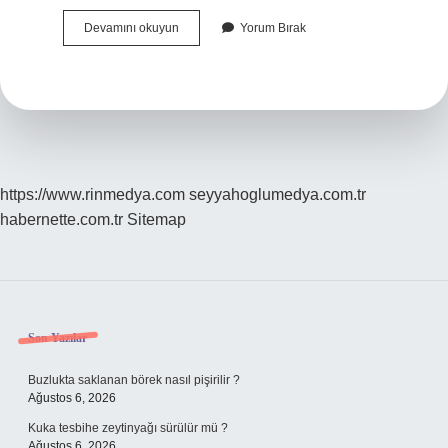
Ana
Devamını okuyun
Yorum Bırak
Karaya
Ne
Demek
https://www.rinmedya.com
seyyahoglumedya.com.tr
habernette.com.tr
Sitemap
Sidebar
Son Yazılar
Buzlukta saklanan börek nasıl pişirilir ?
Ağustos 6, 2026
Kuka tesbihe zeytinyağı sürülür mü ?
Ağustos 6, 2026