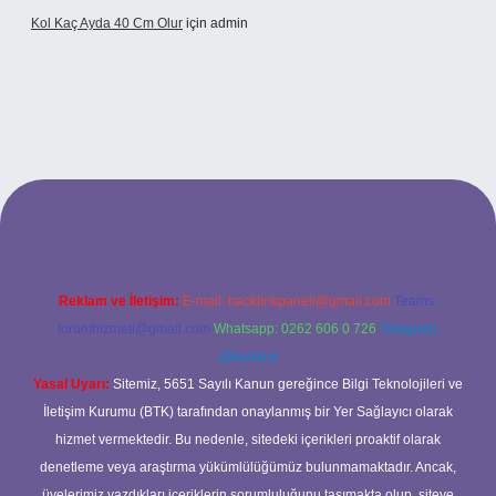
Kol Kaç Ayda 40 Cm Olur
için
admin
Reklam ve İletişim:
E-mail:
backlinkpaneli@gmail.com
Teams:
forumhizmeti@gmail.com
Whatsapp: 0262 606 0 726
Telegram:
@karabul
Yasal Uyarı:
Sitemiz, 5651 Sayılı Kanun gereğince Bilgi Teknolojileri ve
İletişim Kurumu (BTK) tarafından onaylanmış bir Yer Sağlayıcı olarak
hizmet vermektedir. Bu nedenle, sitedeki içerikleri proaktif olarak
denetleme veya araştırma yükümlülüğümüz bulunmamaktadır. Ancak,
üyelerimiz yazdıkları içeriklerin sorumluluğunu taşımakta olup, siteye