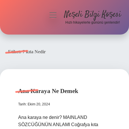
Neşeli Bilgi Köşesi
menüyü
aç
Hızlı hikayelerle gününü şenlendir!
Anasayfa
Gizlilik Politikası
Etiket:
7 kıta Nedir
Yasal Uyarı
Hakkımızda
Ana Karaya Ne Demek
Tarih: Ekim 20, 2024
Ana karaya ne denir? MAINLAND
SÖZCÜĞÜNÜN ANLAMI Coğrafya kıta