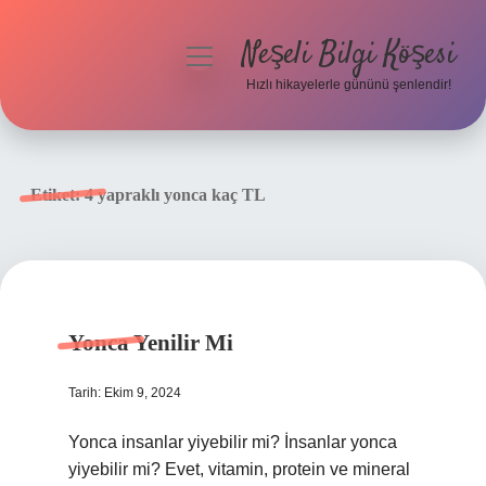
Neşeli Bilgi Köşesi
menüyü
aç
Hızlı hikayelerle gününü şenlendir!
Anasayfa
Gizlilik Politikası
Etiket:
4 yapraklı yonca kaç TL
Yasal Uyarı
Hakkımızda
Yonca Yenilir Mi
Tarih: Ekim 9, 2024
Yonca insanlar yiyebilir mi? İnsanlar yonca
yiyebilir mi? Evet, vitamin, protein ve mineral