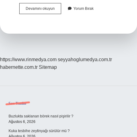
Yonca
Devamını okuyun
Yorum Bırak
Yenilir
Mi
https://www.rinmedya.com
seyyahoglumedya.com.tr
habernette.com.tr
Sitemap
Sidebar
Son Yazılar
Buzlukta saklanan börek nasıl pişirilir ?
Ağustos 6, 2026
Kuka tesbihe zeytinyağı sürülür mü ?
Ağustos 6, 2026