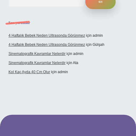
Son yorumlar
4 Haftalık Bebek Neden Ultrasonda Görünmez
için
admin
4 Haftalık Bebek Neden Ultrasonda Görünmez
için
Gülşah
Sinematografik Kavramlar Nelerdir
için
admin
Sinematografik Kavramlar Nelerdir
için
Ata
Kol Kaç Ayda 40 Cm Olur
için
admin
xyz
betci
betci.bet
betci.co
betci.co