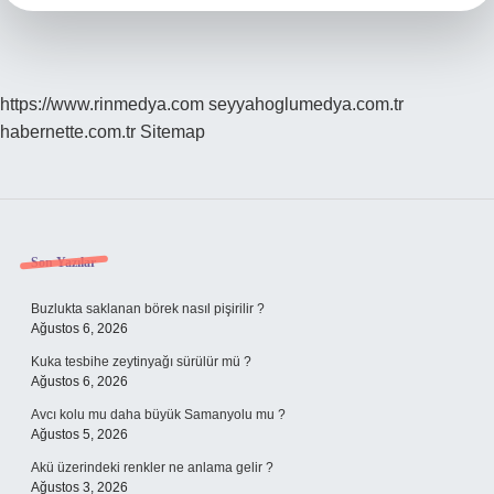
https://www.rinmedya.com
seyyahoglumedya.com.tr
habernette.com.tr
Sitemap
Sidebar
Son Yazılar
Buzlukta saklanan börek nasıl pişirilir ?
Ağustos 6, 2026
Kuka tesbihe zeytinyağı sürülür mü ?
Ağustos 6, 2026
Avcı kolu mu daha büyük Samanyolu mu ?
Ağustos 5, 2026
Akü üzerindeki renkler ne anlama gelir ?
Ağustos 3, 2026