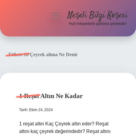
Neşeli Bilgi Köşesi
menüyü
aç
Hızlı hikayelerle gününü şenlendir!
Anasayfa
Gizlilik Politikası
Etiket:
10 Çeyrek altına Ne Denir
Yasal Uyarı
Hakkımızda
1 Reşat Altın Ne Kadar
Tarih: Ekim 24, 2024
1 reşat altın Kaç Çeyrek altın eder? Reşat
altını kaç çeyrek değerindedir? Reşat altını