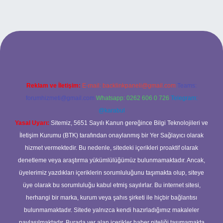
.xyz
betci
betci.bet
betci.co
betci.co
Reklam ve İletişim:
E-mail:
backlinkpaneli@gmail.com
Teams:
forumhizmeti@gmail.com
Whatsapp: 0262 606 0 726
Telegram:
@karabul
Yasal Uyarı:
Sitemiz, 5651 Sayılı Kanun gereğince Bilgi Teknolojileri ve
İletişim Kurumu (BTK) tarafından onaylanmış bir Yer Sağlayıcı olarak
hizmet vermektedir. Bu nedenle, sitedeki içerikleri proaktif olarak
denetleme veya araştırma yükümlülüğümüz bulunmamaktadır. Ancak,
üyelerimiz yazdıkları içeriklerin sorumluluğunu taşımakta olup, siteye
üye olarak bu sorumluluğu kabul etmiş sayılırlar. Bu internet sitesi,
herhangi bir marka, kurum veya şahıs şirketi ile hiçbir bağlantısı
bulunmamaktadır. Sitede yalnızca kendi hazırladığımız makaleler
paylaşılmaktadır. Burada yer alan içerikler haber niteliği taşımamakta