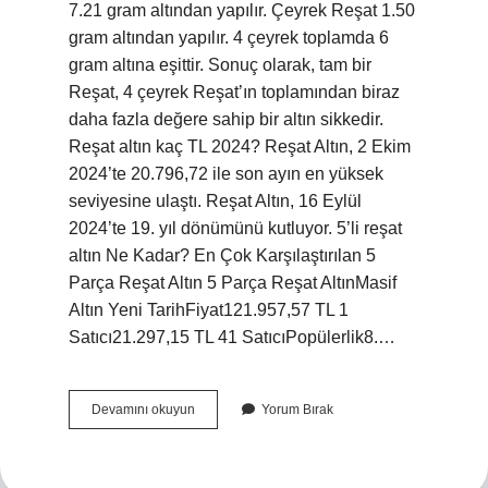
7.21 gram altından yapılır. Çeyrek Reşat 1.50
gram altından yapılır. 4 çeyrek toplamda 6
gram altına eşittir. Sonuç olarak, tam bir
Reşat, 4 çeyrek Reşat’ın toplamından biraz
daha fazla değere sahip bir altın sikkedir.
Reşat altın kaç TL 2024? Reşat Altın, 2 Ekim
2024’te 20.796,72 ile son ayın en yüksek
seviyesine ulaştı. Reşat Altın, 16 Eylül
2024’te 19. yıl dönümünü kutluyor. 5’li reşat
altın Ne Kadar? En Çok Karşılaştırılan 5
Parça Reşat Altın 5 Parça Reşat AltınMasif
Altın Yeni TarihFiyat121.957,57 TL 1
Satıcı21.297,15 TL 41 SatıcıPopülerlik8.…
1
Devamını okuyun
Yorum Bırak
Reşat
Altın
Ne
Kadar