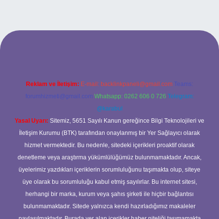
.xyz
betci
betci.bet
betci.co
betci.co
Reklam ve İletişim:
E-mail:
backlinkpaneli@gmail.com
Teams:
forumhizmeti@gmail.com
Whatsapp: 0262 606 0 726
Telegram:
@karabul
Yasal Uyarı:
Sitemiz, 5651 Sayılı Kanun gereğince Bilgi Teknolojileri ve
İletişim Kurumu (BTK) tarafından onaylanmış bir Yer Sağlayıcı olarak
hizmet vermektedir. Bu nedenle, sitedeki içerikleri proaktif olarak
denetleme veya araştırma yükümlülüğümüz bulunmamaktadır. Ancak,
üyelerimiz yazdıkları içeriklerin sorumluluğunu taşımakta olup, siteye
üye olarak bu sorumluluğu kabul etmiş sayılırlar. Bu internet sitesi,
herhangi bir marka, kurum veya şahıs şirketi ile hiçbir bağlantısı
bulunmamaktadır. Sitede yalnızca kendi hazırladığımız makaleler
paylaşılmaktadır. Burada yer alan içerikler haber niteliği taşımamakta