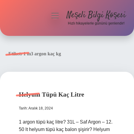
Neşeli Bilgi Köşesi
menüyü
aç
Hızlı hikayelerle gününü şenlendir!
Anasayfa
Gizlilik Politikası
Etiket:
1 m3 argon kaç kg
Yasal Uyarı
Hakkımızda
Helyum Tüpü Kaç Litre
Tarih: Aralık 18, 2024
1 argon tüpü kaç litre? 31L – Saf Argon – 12.
50 lt helyum tüpü kaç balon şişirir? Helyum