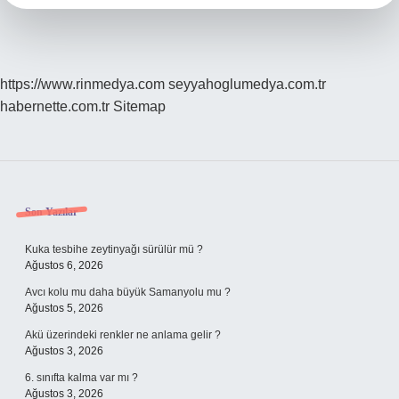
https://www.rinmedya.com
seyyahoglumedya.com.tr
habernette.com.tr
Sitemap
Sidebar
Son Yazılar
Kuka tesbihe zeytinyağı sürülür mü ?
Ağustos 6, 2026
Avcı kolu mu daha büyük Samanyolu mu ?
Ağustos 5, 2026
Akü üzerindeki renkler ne anlama gelir ?
Ağustos 3, 2026
6. sınıfta kalma var mı ?
Ağustos 3, 2026